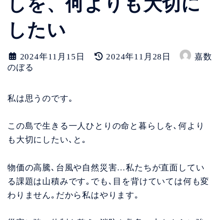
しを、何よりも大切に
したい
最
2024年11月15日
2024年11月28日
嘉数
終
のぼる
更
新
日
私は思うのです｡
時
:
この島で生きる一人ひとりの命と暮らしを､何より
も大切にしたい､と｡
物価の高騰､台風や自然災害…私たちが直面してい
る課題は山積みです｡でも､目を背けていては何も変
わりません｡だから私はやります｡