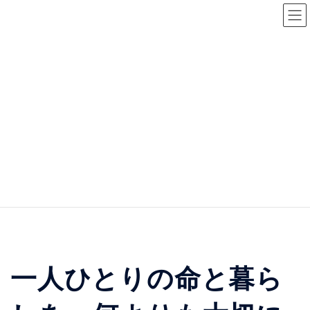
コ
ナ
嘉数のぼる公式サイト
ン
ビ
テ
ゲ
ン
ー
市民が真ん中の宮古島
ツ
シ
へ
ョ
ス
ン
へ
キ
に
ッ
移
プ
動
嘉数のぼる 宮古島市長選挙2025立候補者
市民が真ん中の宮古島へ
一人ひとりの命と暮らしを、何よりも大切にしたい
一人ひとりの命と暮ら